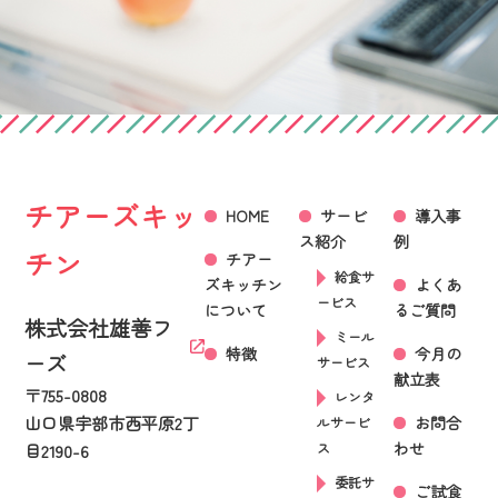
チアーズキッ
HOME
サービ
導入事
ス紹介
例
チン
チアー
給食サ
ズキッチン
よくあ
ービス
について
るご質問
株式会社雄善フ
ミール
特徴
今月の
ーズ
サービス
献立表
〒755-0808
レンタ
お問合
山口県宇部市西平原2丁
ルサービ
わせ
ス
目2190-6
委託サ
ご試食